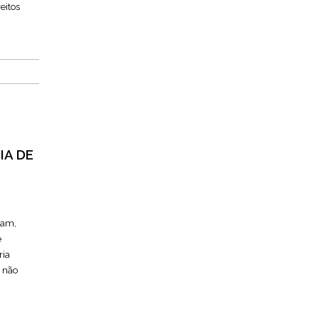
eitos
IA DE
tam,
e
ria
e não