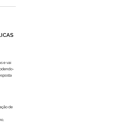
LICAS
s e vai
podendo-
esposta
tação de
ho,