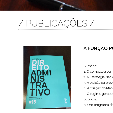
/ PUBLICAÇÕES /
A FUNÇÃO P
Sumário:
1. O combate à cor
2. A Estratégia Nac
3. A eleição da pr
4. A criação do Me
5. O regime geral d
públicos;
6. Um programa de