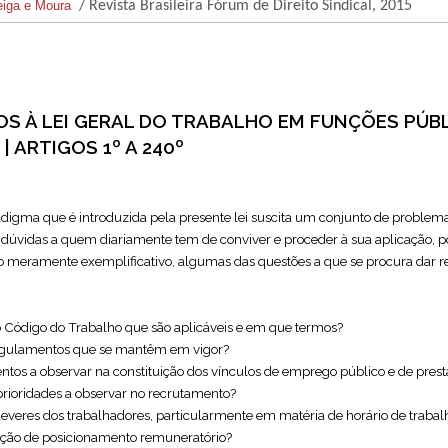
eiga e Moura
/ Revista Brasileira Fórum de Direito Sindical, 2015
S À LEI GERAL DO TRABALHO EM FUNÇÕES PÚB
 | ARTIGOS 1º A 240º
igma que é introduzida pela presente lei suscita um conjunto de problema
dúvidas a quem diariamente tem de conviver e proceder à sua aplicação, 
lo meramente exemplificativo, algumas das questões a que se procura dar r
 Código do Trabalho que são aplicáveis e em que termos?
 regulamentos que se mantêm em vigor?
ntos a observar na constituição dos vínculos de emprego público e de pres
 prioridades a observar no recrutamento?
 deveres dos trabalhadores, particularmente em matéria de horário de trabal
teração de posicionamento remuneratório?