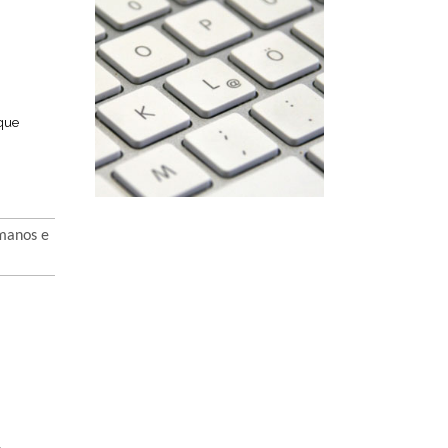
 que
umanos e