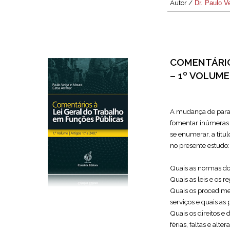
Autor /
Dr. Paulo V
COMENTÁRIO
– 1º VOLUME
A mudança de parad
fomentar inúmeras 
se enumerar, a títu
no presente estudo:
Quais as normas do
Quais as leis e os
Quais os procedime
serviços e quais as
Quais os direitos e
férias, faltas e al