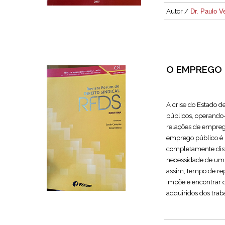
Autor /
Dr. Paulo V
O EMPREGO 
A crise do Estado d
públicos, operando-
relações de empreg
emprego público é
completamente dist
necessidade de um 
assim, tempo de rep
impõe e encontrar o
adquiridos dos traba