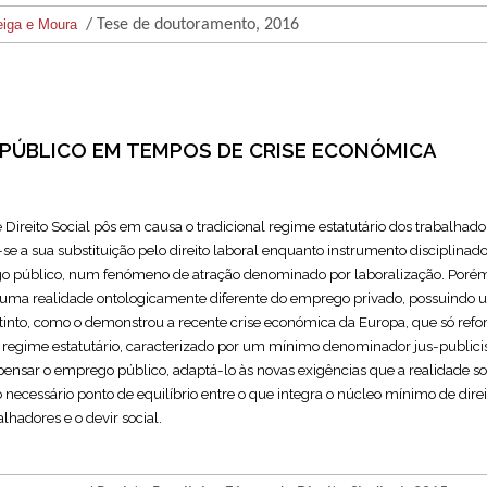
eiga e Moura
/ Tese de doutoramento, 2016
PÚBLICO EM TEMPOS DE CRISE ECONÓMICA
e Direito Social pôs em causa o tradicional regime estatutário dos trabalhado
se a sua substituição pelo direito laboral enquanto instrumento disciplinad
o público, num fenómeno de atração denominado por laboralização. Porém
 uma realidade ontologicamente diferente do emprego privado, possuind
into, como o demonstrou a recente crise económica da Europa, que só refo
regime estatutário, caracterizado por um mínimo denominador jus-publicis
ensar o emprego público, adaptá-lo às novas exigências que a realidade so
 necessário ponto de equilíbrio entre o que integra o núcleo mínimo de direi
lhadores e o devir social.