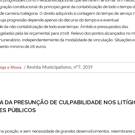
s progressões como medida excepcional que teima em se tornar um hábit
gração constitucional do princípio geral da contabilização de todo o tempo 
s de carreira/categoria. O direito adquirido à contagem do tempo de serviço 
s cuja progressão depende apenas do decurso do tempo e a eventual
de da não contabilização de todo esse tempo. Âmbito e pressupostos das
geladas pela lei orçamental para 2018. Relevo dos pontos alcançados no
muneratório, independentemente da modalidade de vinculação. Situações 
mento mínimo de 28 euros.
eiga e Moura
/ Revista Municipalismo, nº7, 2019
IA DA PRESUNÇÃO DE CULPABILIDADE NOS LITÍG
RES PÚBLICOS
nha posição, e sem necessidade de grandes desenvolvimentos, relembrarei 