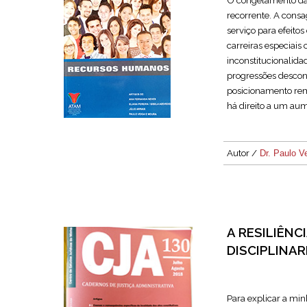
O congelamento da
recorrente. A consa
serviço para efeito
carreiras especiai
inconstitucionalida
progressões descon
posicionamento re
há direito a um au
Autor /
Dr. Paulo V
A RESILIÊNC
DISCIPLINA
Para explicar a mi