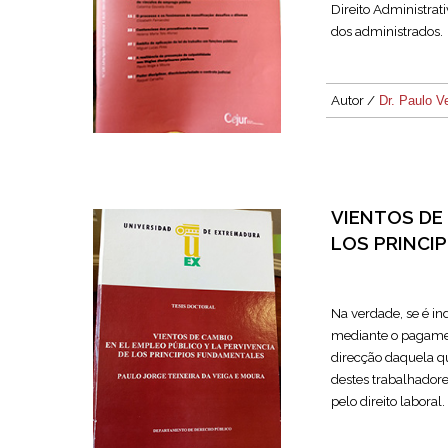
Direito Administrati
dos administrados.
Autor /
Dr. Paulo V
VIENTOS DE 
LOS PRINCI
Na verdade, se é i
mediante o pagamen
direcção daquela q
destes trabalhadore
pelo direito laboral.