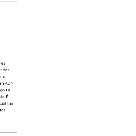
res
or das
, o
o um ADN
rçou a
ta. É,
cial lhe
tos