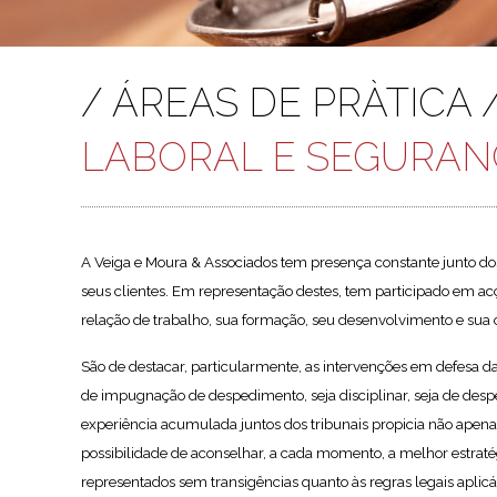
/ ÁREAS DE PRÀTICA 
LABORAL E SEGURAN
A Veiga e Moura & Associados tem presença constante junto dos
seus clientes. Em representação destes, tem participado em acç
relação de trabalho, sua formação, seu desenvolvimento e sua 
São de destacar, particularmente, as intervenções em defesa d
de impugnação de despedimento, seja disciplinar, seja de despe
experiência acumulada juntos dos tribunais propicia não ape
possibilidade de aconselhar, a cada momento, a melhor estratég
representados sem transigências quanto às regras legais aplicá