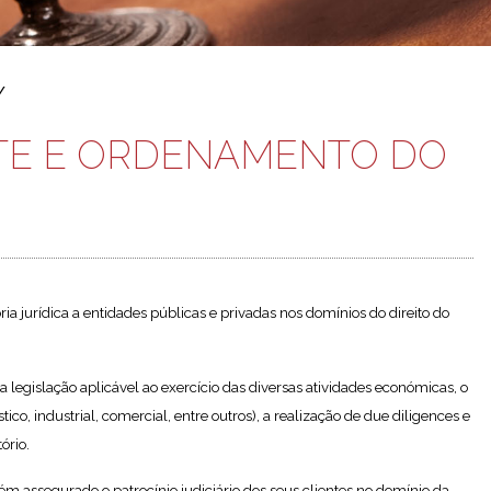
/
TE E ORDENAMENTO DO
ia jurídica a entidades públicas e privadas nos domínios do direito do
 legislação aplicável ao exercício das diversas atividades económicas, o
co, industrial, comercial, entre outros), a realização de due diligences e
ório.
m assegurado o patrocínio judiciário dos seus clientes no domínio da