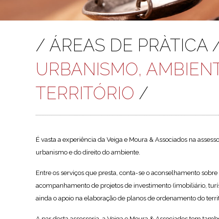
/ ÁREAS DE PRÀTICA 
URBANISMO, AMBIEN
TERRITÓRIO
/
É vasta a experiência da Veiga e Moura & Associados na assessor
urbanismo e do direito do ambiente.
Entre os serviços que presta, conta-se o aconselhamento sobre a
acompanhamento de projetos de investimento (imobiliário, turísti
ainda o apoio na elaboração de planos de ordenamento do territ
A par desta assessoria, a Veiga e Moura & Associados tem també